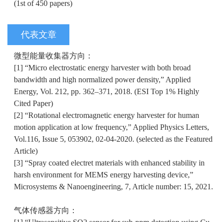
(1st of 450 papers)
代表文章
微型能量收集器方向：
[1] “Micro electrostatic energy harvester with both broad
bandwidth and high normalized power density,” Applied
Energy, Vol. 212, pp. 362–371, 2018. (ESI Top 1% Highly
Cited Paper)
[2] “Rotational electromagnetic energy harvester for human
motion application at low frequency,” Applied Physics Letters,
Vol.116, Issue 5, 053902, 02-04-2020. (selected as the Featured
Article)
[3] “Spray coated electret materials with enhanced stability in
harsh environment for MEMS energy harvesting device,”
Microsystems & Nanoengineering, 7, Article number: 15, 2021.
气体传感器方向：