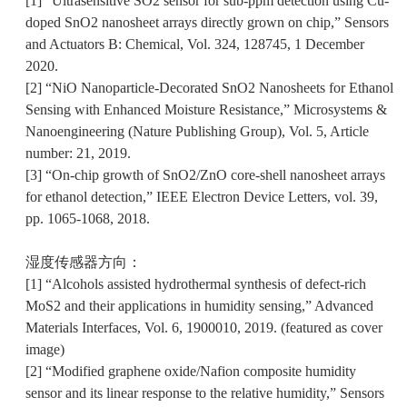
[1] “Ultrasensitive SO2 sensor for sub-ppm detection using Cu-
doped SnO2 nanosheet arrays directly grown on chip,” Sensors
and Actuators B: Chemical, Vol. 324, 128745, 1 December
2020.
[2] “NiO Nanoparticle-Decorated SnO2 Nanosheets for Ethanol
Sensing with Enhanced Moisture Resistance,” Microsystems &
Nanoengineering (Nature Publishing Group), Vol. 5, Article
number: 21, 2019.
[3] “On-chip growth of SnO2/ZnO core-shell nanosheet arrays
for ethanol detection,” IEEE Electron Device Letters, vol. 39,
pp. 1065-1068, 2018.
湿度传感器方向：
[1] “Alcohols assisted hydrothermal synthesis of defect-rich
MoS2 and their applications in humidity sensing,” Advanced
Materials Interfaces, Vol. 6, 1900010, 2019. (featured as cover
image)
[2] “Modified graphene oxide/Nafion composite humidity
sensor and its linear response to the relative humidity,” Sensors