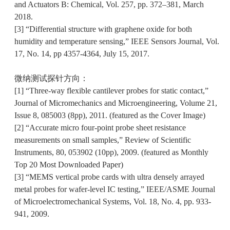
and Actuators B: Chemical, Vol. 257, pp. 372–381, March
2018.
[3] “Differential structure with graphene oxide for both
humidity and temperature sensing,” IEEE Sensors Journal, Vol.
17, No. 14, pp 4357-4364, July 15, 2017.
微纳测试探针方向：
[1] “Three-way flexible cantilever probes for static contact,”
Journal of Micromechanics and Microengineering, Volume 21,
Issue 8, 085003 (8pp), 2011. (featured as the Cover Image)
[2] “Accurate micro four-point probe sheet resistance
measurements on small samples,” Review of Scientific
Instruments, 80, 053902 (10pp), 2009. (featured as Monthly
Top 20 Most Downloaded Paper)
[3] “MEMS vertical probe cards with ultra densely arrayed
metal probes for wafer-level IC testing,” IEEE/ASME Journal
of Microelectromechanical Systems, Vol. 18, No. 4, pp. 933-
941, 2009.