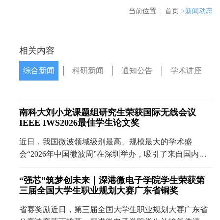
当前位置 :
首页
>新闻动态
相关内容
综合新闻
科研新闻
通知公告
学术讲座
南科大刘小龙课题组研究生荣获国际无线会议
IEEE IWS2026最佳学生论文奖
近日，我国微波领域级别最高、规模最大的学术盛
会“2026年中国微波周”在深圳举办，吸引了来自国内外
的2000余名专家学者与科研人员参会。南方科技大学深
港微电子学院硕士生刘丁硕凭借出色的表现，荣获
“强芯”筑梦创未来｜深港微电子学院学生荣获第
三届全国大学生职业规划大赛广东省铜奖
202......
省赛奖励近日，第三届全国大学生职业规划大赛广东省