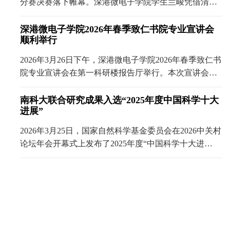
分赛决赛落下帷幕。深港微电子学院学生兰峻凭借清晰
的职业定位、扎实的专业素养和出色的表现，在激烈角
逐中脱颖而出，荣获就业赛道（高教研究生组）广东省
深港微电子学院2026年春季致仁书院专业宣讲会
顺利举行
省赛铜奖......
2026年3月26日下午，深港微电子学院2026年春季致仁书
院专业宣讲会在第一科研楼报告厅举行。本次宣讲会由
助理教授方小虎老师主讲，围绕学院师资力量、专业方
向及微电子学科竞争力展开介绍，并邀请三位优秀......
南科大联合研究成果入选“2025年度中国科学十大
进展”
2026年3月25日，国家自然科学基金委员会在2026中关村
论坛年会开幕式上发布了2025年度“中国科学十大进
展”。我校深港微电子学院李携曦副教授联合研究团队的
研究成果——“创新方法实现规模化制备柔性......