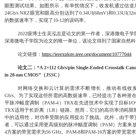
眼图测试结果。如图所示，有串扰情况下，收发机通过信道
24Gb/s NRZ眼宽和眼高分别达到了0.34UI(68mV)和0.33U
的数据速率下，实现了10-12的误码率。
2022级博士生吴泓志是论文的第一作者，深港微电子
深港微电子学院为论文的唯一单位，该论文得到了国家自然科
论文链接：
https://ieeexplore.ieee.org/document/10777044
论文二：“A 2×112 Gb/s/pin Single-Ended Crosstalk Cancel
in 28-nm CMOS”（JSSC）
对网络交换和云计算的需求不断增长，推动有线收发器
Gb/s。为了实现这些所需的高数据速率，已经提出了各种潜
平脉冲幅度调制（PAM-4）TRX在先进技术中实现了目标I
TRX适用于长距离（LR）链路。然而，它们的高功率消耗限
中的适用性，对功率受限的应用提出了挑战。此外，由于带
者，可以通过采用更高级别的脉冲幅度调制（PAM）方案来放宽对I/
4方案的带宽需求为56 GHz。PAM-8和PAM-16方案的带宽