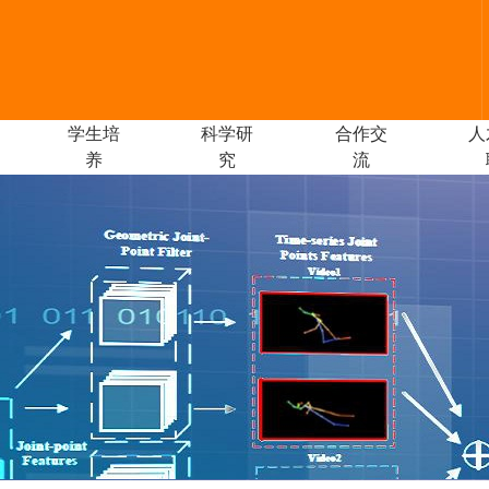
学生培
科学研
合作交
人
养
究
流