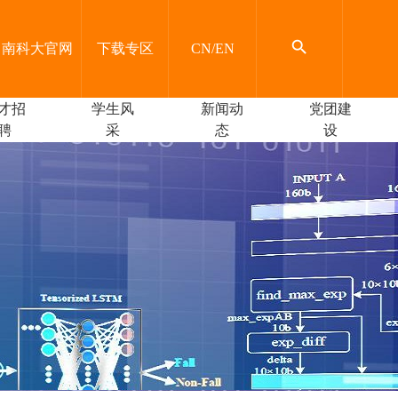

南科大官网
下载专区
CN
/
EN
才招
学生风
新闻动
党团建
聘
采
态
设