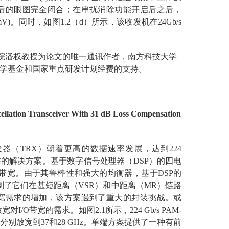
后的眼图完全闭合；在串扰消除功能开启后之后，
I(32mV)。同时，如图1.2（d）所示，该收发机在24Gb/s
学院潘权教授为论文的唯一通讯作者，南方科技大学
学基金和国家重点研发计划经费的支持。
lation Transceiver With 31 dB Loss Compensation
（TRX）朝着更高的数据速率发展，达到224
在的解决方案。基于数字信号处理器（DSP）的四电
/O带宽。由于其鲁棒性和强大的均衡器，基于DSP的
制了它们在甚短距离（VSR）和中距离（MR）链路
宽需求的增加，该方案遇到了重大的封装挑战。或
O带宽的需求。如图2.1所示，224 Gb/s PAM-
需求分别放宽到37和28 GHz。单端方案提供了一种有前