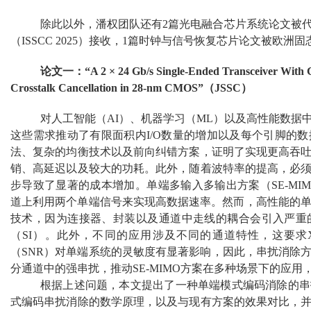
除此以外，潘权团队还有2篇光电融合芯片系统论文被
（ISSCC 2025）接收，1篇时钟与信号恢复芯片论文被欧洲固态
论文一：“A 2 × 24 Gb/s Single-Ended Transceiver With 
Crosstalk Cancellation in 28-nm CMOS”（JSSC）
对人工智能（AI）、机器学习（ML）以及高性能数据
这些需求推动了有限面积内I/O数量的增加以及每个引脚的
法、复杂的均衡技术以及前向纠错方案，证明了实现更高吞
销、高延迟以及较大的功耗。此外，随着波特率的提高，必
步导致了显著的成本增加。单端多输入多输出方案（SE-MI
道上利用两个单端信号来实现高数据速率。然而，高性能的单
技术，因为连接器、封装以及通道中走线的耦合会引入严重
（SI）。此外，不同的应用涉及不同的通道特性，这要求
（SNR）对单端系统的灵敏度有显著影响，因此，串扰消除
分通道中的强串扰，推动SE-MIMO方案在多种场景下的应用
根据上述问题，本文提出了一种单端模式编码消除的串
式编码串扰消除的数学原理，以及与现有方案的效果对比，