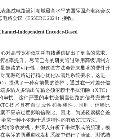
代表集成电路设计领域最高水平的国际固态电路会议
电路会议（ESSERC 2024）接收。
Channel-Independent Encoder-Based
中心对高带宽和低功耗有线通信提出了更高的需求。
数据速率提升。尽管已有的研究通过采用高级调制方
吐量链路的可行性，但这些方法会带来显著的硬件开
须对无源链路进行精心优化以满足系统要求，这进一
MO）提供了一种有前景的选择，通过在一对差分信
端多输入多输出传输必须依赖于串扰消除（XTC）
的串扰。这种严重的串扰会损害链路的信号完整性
XTC技术具有自适应性和鲁棒性。同时，信噪比
方案不应该过度影响信噪比。因此，为减轻紧耦合差
，亟需一种不依赖于通道特性的有效XTC方法。
扰消除收发机，并深入分析了串扰形成的肌理，模
并在实际的两通道收发机系统中进行了验证。测试结